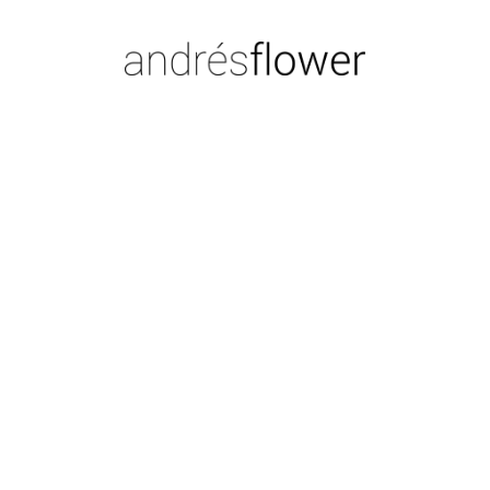
ros
dos
sus
rod
La 
luz
des
su 
mov
int
enc
pod
«Ch
la 
sil
cap
bel
sob
den