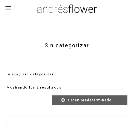
Sin categorizar
Inicio
/ Sin categorizar
Mostrando los 2 resultados
Orden predeterminado